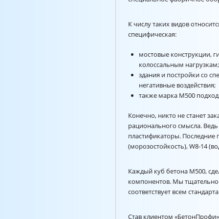
К числу таких видов относит
специфическая:
мостовые конструкции, г
колоссальным нагрузкам;
здания и постройки со 
негативные воздействия;
также марка М500 подходи
Конечно, никто не станет за
рационального смысла. Ведь 
пластификаторы. Последние п
(морозостойкость),
W8-14
(во
Каждый куб бетона М500, сд
компонентов. Мы тщательно 
соответствует всем стандарта
Став клиентом «БетонПрофи»,