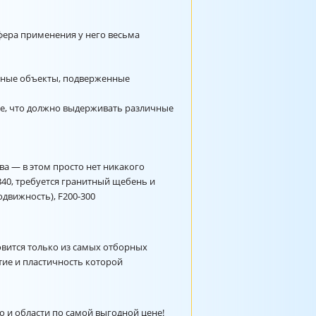
сфера применения у него весьма
урные объекты, подверженные
е, что должно выдерживать различные
ва — в этом просто нет никакого
В40, требуется гранитный щебень и
подвижность),
F200-300
вится только из самых отборных
ие и пластичность которой
о и области по самой выгодной цене!